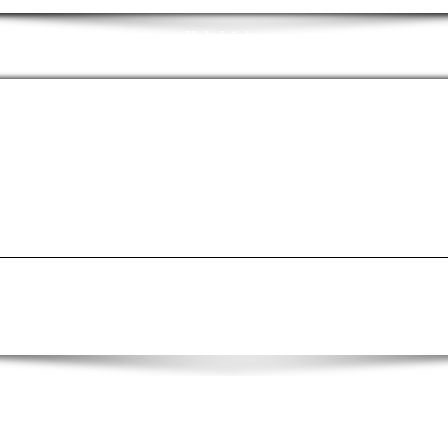
Holz Lücke
- pünktlich - zuverlässig - preiswert -