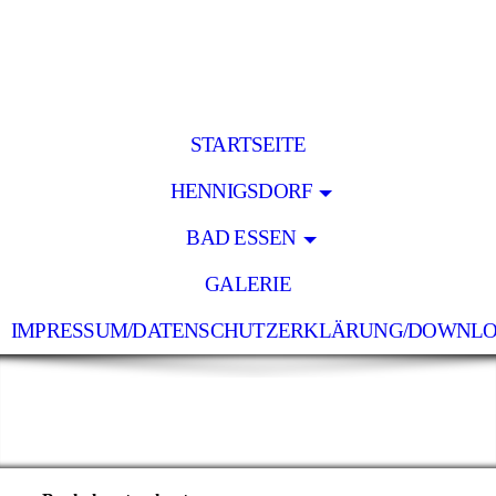
STARTSEITE
HENNIGSDORF
BAD ESSEN
GALERIE
IMPRESSUM/DATENSCHUTZERKLÄRUNG/DOWNL
Holz Lücke
- pünktlich - zuverlässig - preiswert -