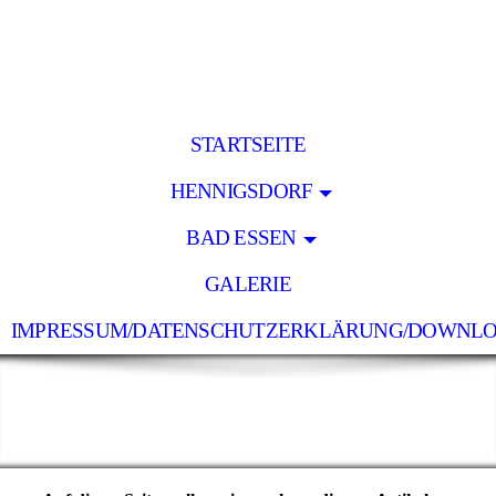
STARTSEITE
HENNIGSDORF
BAD ESSEN
GALERIE
IMPRESSUM/DATENSCHUTZERKLÄRUNG/DOWNL
Holz Lücke
- pünktlich - zuverlässig - preiswert -